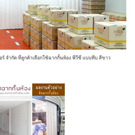
อร์ จำกัด ที่ลูกค้าเลือกใช้ฉากกั้นห้อง พีวีซี แบบทึบ สีขาว