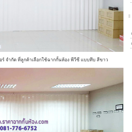
อร์ จำกัด ที่ลูกค้าเลือกใช้ฉากกั้นห้อง พีวีซี แบบทึบ สีขาว