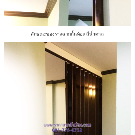
ลักษณะของรางฉากกั้นห้อง สีน้ำตาล