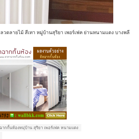
บ ลวดลายไม้ สีเทา หมู่บ้านสุริยา เพอร์เฟค ย่านหนามแดง บางพลี
ดฉากกั้นห้องหมุ่บ้าน สุริยา เพอร์เฟค หนามแดง