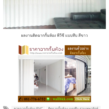
ผลงานติดฉากกั้นห้อง พีวีซี แบบทึบ สีขาว
ขายฉากกั้นห้อง PVC
ติดฉากกั้นห้อง แบบทึบ ย่านเทพารักษ์