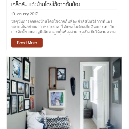
เคล็ดลับ แต่งบ้านโดยใช้ฉากกั้นห้อง
10 January 2017
ปัจจุบันการตกแต่งบ้านโดยใช้ฉากกั้นห้อง กำลังเป็นวิธีการที่แพร่
หลายเป็นอย่างมาก เพราะราคาไม่แพง ไม่ต้องเสียเงินเยอะเท่ากับ
การติดตั้งแบบอะลูมิเนียม ฉากกั้นห้องสามารถเปิด ปิดได้ตามความ
ต้องการ และง่ายต่อการติดตั้ง ซึ่งจะเป็นรางเลื่อนแขวนเฉพาะข้าง
Read More
บน ส่วนด้านล่างนั้นจะไม่มีรางมาเกะกะ ใม่ต้องกังวลว่าจะเดิน
สะดุดให้เสียอารมณ์ นอกจากนี้ฉากกั้นห้องยังมี แบบให้เลือกติดตั้ง
กัน ขึ้นอยู่กับความชอบของแต่ละบ้าน แต่ละบุคคล โดยจะเริ่มกันที่
แบบแรกก่อน คือ ฉากกั้นห้องแบบญี่ปุ่น จะทำให้บ้านดูหรูหรา มี
ระดับและเพิ่มความสวยงามมากยิ่งขึ้น เป็นฉากกั้นห้องที่มีบานพับ
หนาและมีความแข็งแรง จะมีลวดลายต่างๆให้เลือก ฉากกั้นห้อง
สไตล์ญี่ปุ่น เหมาะกับคนที่ชอบการดีไซน์ ลูกเล่นที่ช่วยให้บ้านดูไม่
เรียบจนเกินไป และสำหรับคนที่ชอบการตกแต่งบ้านในสไตล์ญี่ปุ่นที่
ทำให้บ้านดูไม่ทึบจนเกินไปและมีแสงสว่างส่องเข้ามาได้เพื่อความ
ปลอดโปร่ง อีกทั้งฉากกั้นห้องสไตล์ญี่ปุ่นยังถูกออกแบบมาเพื่อให้
เปรียบเสมือนเฟอร์นิเจอร์ชั้นหรู ที่สำคัญกำลังเป็นที่นิยมอย่างสุดๆ
ภาพตัวอย่าง ลักษณะฉากกั้นห้องแบบ ญี่ปุ่น