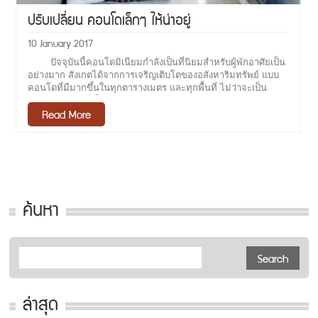
ปรับเปลี่ยน คอนโดเล็กๆ ให้น่าอยู่
10 January 2017
ปัจจุบันนี้คอนโดมิเนียมกำลังเป็นที่นิยมสำหรับผู้พักอาศัยเป็น
อย่างมาก สังเกตได้จากการเจริญเติบโตของอสังหาริมทรัพย์ แบบ
คอนโดที่มีมากขึ้นในทุกตารางเมตร และทุกพื้นที่ ไม่ว่าจะเป็น
คอนโดมิเนียมที่เป็นโครงสร้างตามแนวใกล้จุดรถไฟฟ้าของ
Read More
กรุงเทพมหานครการมีคอนโดที่อยู่ใกล้กับจุดโดยสารระบบขนส่ง
มวลชนใกล้กับบีทีเอส ( BTS ) ทำให้การใช้ชีวิตการทำงาน การ
เรียนสะดวกมากขึ้นในส่วนของการเดินทาง ที่สามารถร่นระยะเวลา
ให้สั้นลงได้เป็นอย่างมาก แต่ทั้งนี้คอนโดมิเนียมจะมาพร้อมกับพื้นที่
ของห้องที่จำกัด และไม่เป็นสัดส่วนเท่าไรนัก ไม่นับพวกคอนมิเนียม
หลายสิบล้านนะ ซึ่งแบบนั้นจะแบ่งห้องเป็นสัดส่วนไว้อยู่แล้ว แต่จะ
พูดถึงคอนโดมิเนียมระดับกลางที่นิยมพักอาศัยกันนั้น ซึ่งเมื่อมีพื้นที่
ค้นหา
จำกัดจึงทำให้การตกแต่งห้องจำเป็นอย่างยิ่งที่ต้องอาศัยการตกแต่ง
ภายในเข้ามาช่วยในการจัดวางตำแหน่งของเฟอร์นิเจอร์ รวมไปถึง
การแบ่งโซนพื้นที่ต่างๆเพื่อความเป็นระเบียบเรียบร้อยและน่าอยู่
มากยิ่งขึ้น ภาพจาก pinterest โดยส่วนใหญ่ขนาดของห้อง
คอนโดมิเนียมจะอยู่ที่ประมาณ 30 ตารางเมตร ซึ่งบางคนอาจจะใช้
พื้นที่ห้องโล่งๆนั้นตามที่ได้มาตั้งแต่แรก แต่สำหรับบางคนที่ชอบการ
เป็นสัดส่วนต้องการที่จะแยกห้องครัวออกเพราะเป็นบริเวณที่ทำ
ล่าสุด
อาหาร ไม่อยากให้กลิ่นอาหารออกมารบกวนบริเวณข้างนอก ซึ่ง
สามารถแก้ไขได้โดยการใช้ฉากกั้นห้องจึงเป็นวิธีที่ง่ายและตอบ
โจทย์ได้ดีและสามารถใช้สอยประโยชน์ได้อย่างคุ้มที่สุด อีกทั้งยัง